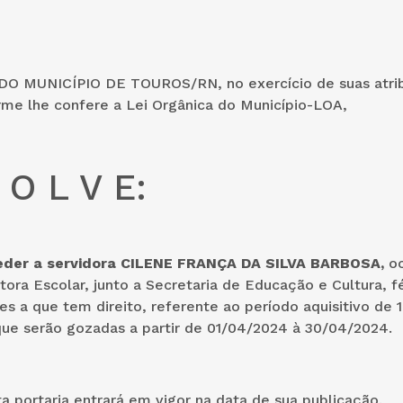
O MUNICÍPIO DE TOUROS/RN, no exercício de suas atri
rme lhe confere a Lei Orgânica do Município-LOA,
 O L V E:
ceder a servidora CILENE FRANÇA DA SILVA BARBOSA,
o
tora Escolar, junto a Secretaria de Educação e Cultura, fé
s a que tem direito, referente ao período aquisitivo de 
que serão gozadas a partir de 01/04/2024 à 30/04/2024.
a portaria entrará em vigor na data de sua publicação.