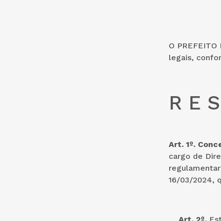
O PREFEITO D
legais, confo
R E S
Art. 1º. Con
cargo de Dire
regulamentare
16/03/2024, 
Art. 2º.
Est