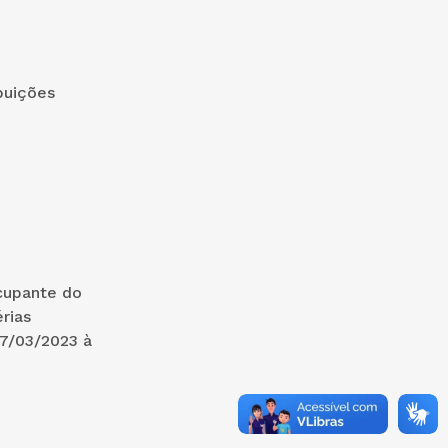
buições
cupante do
rias
17/03/2023 à