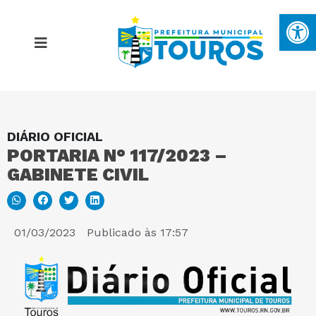
Ba
DIÁRIO OFICIAL
MAPA DO SITE
PORTARIA N° 117/2023 –
GABINETE CIVIL
PORTAL DA TRANSPARÊNCIA
E-SIC
01/03/2023
Publicado às
17:57
PERGUNTAS FREQUENTES