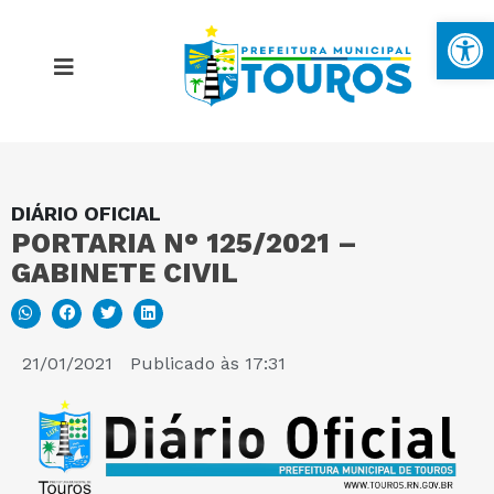
Ba
DIÁRIO OFICIAL
MAPA DO SITE
PORTARIA N° 125/2021 –
GABINETE CIVIL
PORTAL DA TRANSPARÊNCIA
E-SIC
21/01/2021
Publicado às
17:31
PERGUNTAS FREQUENTES