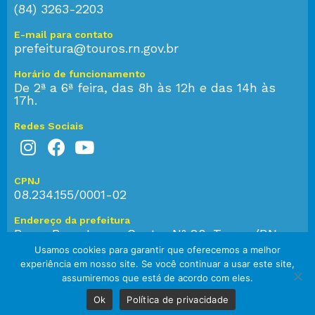
(84) 3263-2203
E-mail para contato
prefeitura@touros.rn.gov.br
Horário de funcionamento
De 2ª a 6ª feira, das 8h às 12h e das 14h às
17h.
Redes Sociais
CPNJ
08.234.155/0001-02
Endereço da prefeitura
Praça Bom Jesus, Centro Nº 28, Touros/RN,
CEP: 59.584-000
Usamos cookies para garantir que oferecemos a melhor
experiência em nosso site. Se você continuar a usar este site,
assumiremos que está de acordo com eles.
© 2023 Prefeitura de Touros. Todos os direitos reservados.
Ok
Política de privacidade