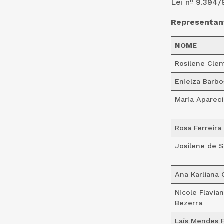
Lei nº 9.394/
Representant
NOME
Rosilene Clem
Enielza Barb
Maria Aparec
Rosa Ferreir
Josilene de 
Ana Karliana 
Nicole Flavia
Bezerra
Laís Mendes F