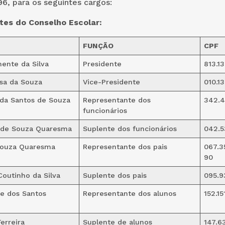
96, para os seguintes cargos:
es do Conselho Escolar:
FUNÇÃO
CPF
ente da Silva
Presidente
813.1
osa da Souza
Vice-Presidente
010.1
ida Santos de Souza
Representante dos
342.4
funcionários
a de Souza Quaresma
Suplente dos funcionários
042.5
Souza Quaresma
Representante dos pais
067.3
90
Coutinho da Silva
Suplente dos pais
095.9
ne dos Santos
Representante dos alunos
152.1
erreira
Suplente de alunos
147.6