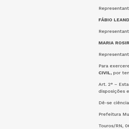
Representant
FÁBIO LEAND
Representant
MARIA ROSI
Representant
Para exercer
CIVIL,
por te
Art. 2° – Est
disposições e
Dê-se ciência
Prefeitura Mu
Touros/RN, 06