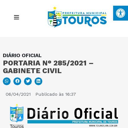
Ba
DIÁRIO OFICIAL
MAPA DO SITE
PORTARIA N° 285/2021 –
GABINETE CIVIL
PORTAL DA TRANSPARÊNCIA
E-SIC
06/04/2021
Publicado às
16:37
PERGUNTAS FREQUENTES