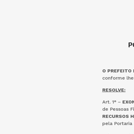
P
O PREFEITO
conforme lhe 
RESOLVE:
Art. 1° –
EXON
de Pessoas F
RECURSOS 
pela Portaria 