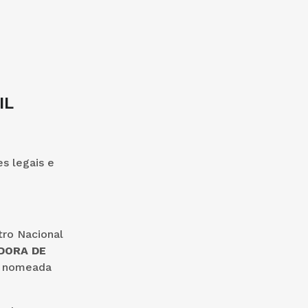
IL
es legais e
tro Nacional
DORA DE
o, nomeada