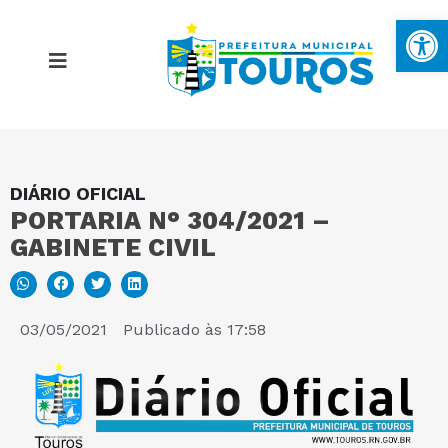
Ba
DIÁRIO OFICIAL
MAPA DO SITE
PORTARIA N° 304/2021 –
GABINETE CIVIL
PORTAL DA TRANSPARÊNCIA
E-SIC
03/05/2021
Publicado às
17:58
PERGUNTAS FREQUENTES