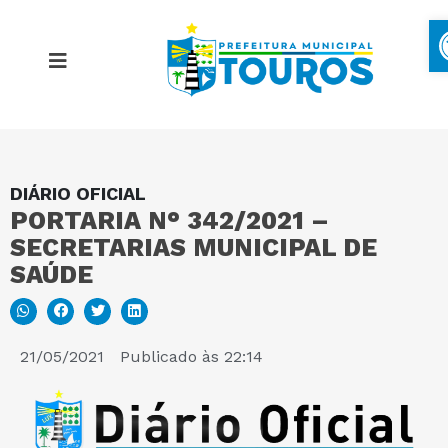
DIÁRIO OFICIAL
MAPA DO SITE
PORTARIA N° 342/2021 –
SECRETARIAS MUNICIPAL DE
PORTAL DA TRANSPARÊNCIA
SAÚDE
E-SIC
21/05/2021
Publicado às
22:14
PERGUNTAS FREQUENTES