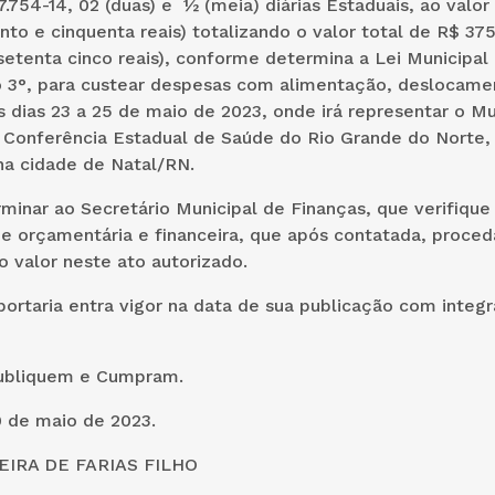
7.754-14, 02 (duas) e ½ (meia) diárias Estaduais, ao valor 
nto e cinquenta reais) totalizando o valor total de R$ 37
setenta cinco reais), conforme determina a Lei Municipal
o 3°, para custear despesas com alimentação, deslocame
s dias 23 a 25 de maio de 2023, onde irá representar o Mu
° Conferência Estadual de Saúde do Rio Grande do Norte,
a cidade de Natal/RN.
rminar ao Secretário Municipal de Finanças, que verifique
de orçamentária e financeira, que após contatada, proce
 valor neste ato autorizado.
 portaria entra vigor na data de sua publicação com integ
ubliquem e Cumpram.
9 de maio de 2023.
IRA DE FARIAS FILHO