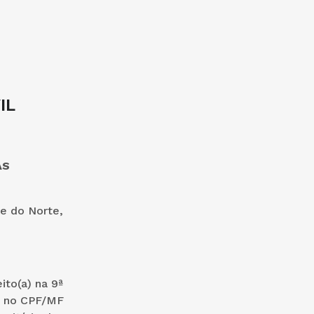
IL
AS
de do Norte,
ito(a) na 9ª
a) no CPF/MF