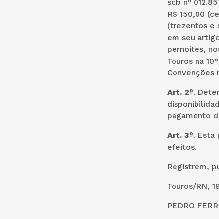
sob nº 012.85
R$ 150,00 (ce
(trezentos e 
em seu artig
pernoites, no
Touros na 10
Convenções n
Art. 2º
. Dete
disponibilida
pagamento do
Art. 3º
. Esta
efeitos.
Registrem, p
Touros/RN, 1
PEDRO FERRE