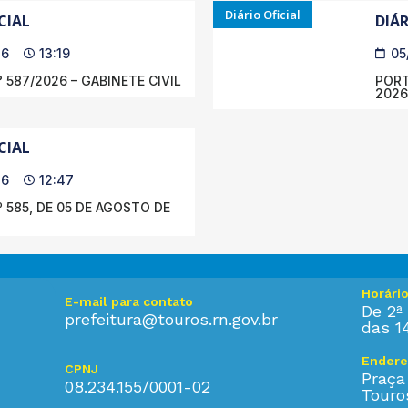
Diário Oficial
CIAL
DIÁR
26
13:19
05
 587/2026 – GABINETE CIVIL
PORT
2026
CIAL
26
12:47
 585, DE 05 DE AGOSTO DE
Horári
E-mail para contato
De 2ª 
prefeitura@touros.rn.gov.br
das 1
Endere
CPNJ
Praça
08.234.155/0001-02
Touro