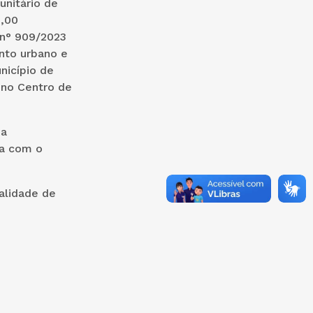
unitário de
5,00
 n° 909/2023
nto urbano e
nicípio de
 no Centro de
 a
da com o
ralidade de