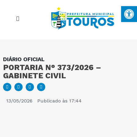
Ba
DIÁRIO OFICIAL
MAPA DO SITE
PORTARIA N° 373/2026 –
GABINETE CIVIL
PORTAL DA TRANSPARÊNCIA
E-SIC
13/05/2026
Publicado às
17:44
PERGUNTAS FREQUENTES