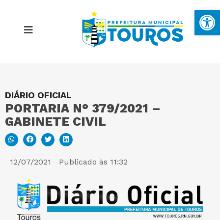
Ba
DIÁRIO OFICIAL
MAPA DO SITE
PORTARIA N° 379/2021 –
GABINETE CIVIL
PORTAL DA TRANSPARÊNCIA
E-SIC
12/07/2021
Publicado às
11:32
PERGUNTAS FREQUENTES