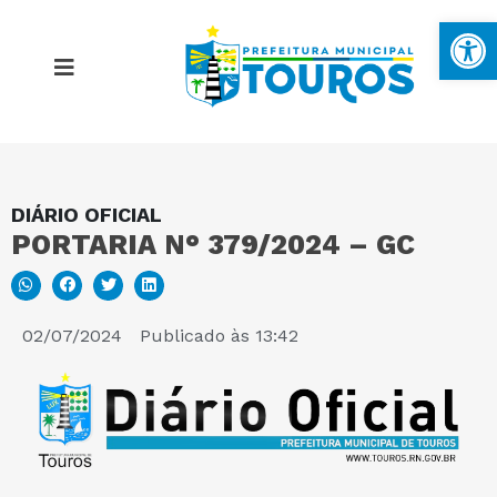
Ba
DIÁRIO OFICIAL
MAPA DO SITE
PORTARIA N° 379/2024 – GC
PORTAL DA TRANSPARÊNCIA
02/07/2024
Publicado às
13:42
E-SIC
PERGUNTAS FREQUENTES