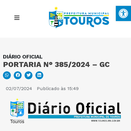
Ba
DIÁRIO OFICIAL
MAPA DO SITE
PORTARIA N° 385/2024 – GC
PORTAL DA TRANSPARÊNCIA
02/07/2024
Publicado às
15:49
E-SIC
PERGUNTAS FREQUENTES