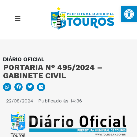
Ba
DIÁRIO OFICIAL
MAPA DO SITE
PORTARIA N° 495/2024 –
GABINETE CIVIL
PORTAL DA TRANSPARÊNCIA
E-SIC
22/08/2024
Publicado às
14:36
PERGUNTAS FREQUENTES