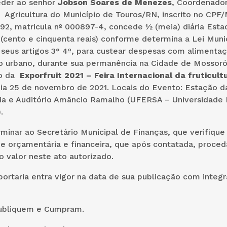
eder ao senhor
Jobson Soares de Menezes
, Coordenado
 Agricultura do Município de Touros/RN, inscrito no CPF
2, matricula nº 000897-4, concede ½ (meia) diária Estad
(cento e cinquenta reais) conforme determina a Lei Munic
seus artigos 3° 4º, para custear despesas com alimenta
 urbano, durante sua permanência na Cidade de Mossoró
ão da
Exporfruit 2021 – Feira Internacional da fruticult
dia 25 de novembro de 2021. Locais do Evento: Estação d
ia e Auditório Amâncio Ramalho (UFERSA – Universidade 
.
rminar ao Secretário Municipal de Finanças, que verifique
de orçamentária e financeira, que após contatada, proce
 valor neste ato autorizado.
 portaria entra vigor na data de sua publicação com integ
ubliquem e Cumpram.