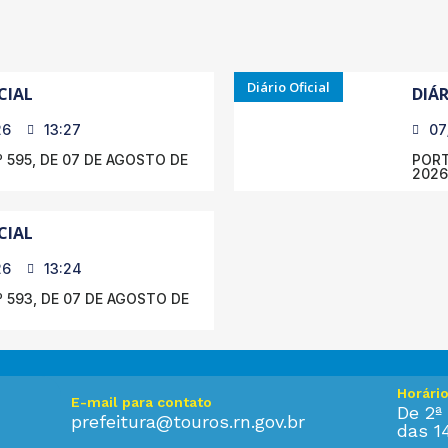
Diário Oficial
CIAL
DIÁR
26
13:27
07
 595, DE 07 DE AGOSTO DE
PORT
2026
CIAL
26
13:24
 593, DE 07 DE AGOSTO DE
Horári
E-mail para contato
De 2ª 
prefeitura@touros.rn.gov.br
das 1