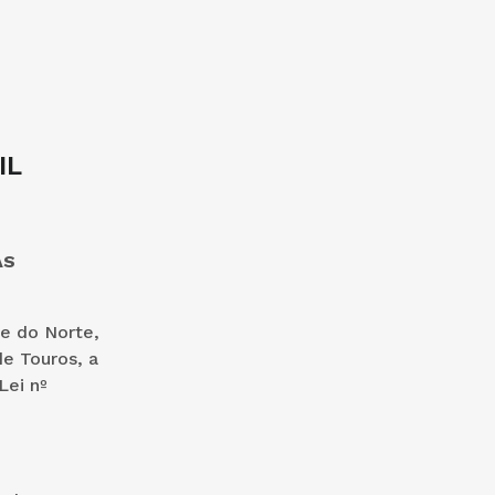
IL
AS
de do Norte,
de Touros, a
Lei nº