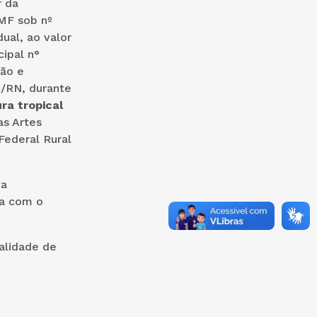
r da
/MF sob nº
ual, ao valor
ipal n°
ção e
/RN, durante
ura tropical
as Artes
Federal Rural
 a
da com o
ralidade de