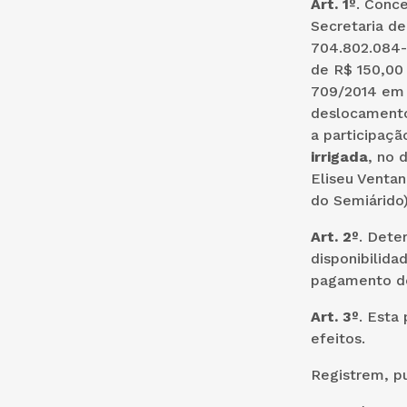
Art. 1º
. Conc
Secretaria de
704.802.084-9
de R$ 150,00 
709/2014 em 
deslocamento
a participaç
irrigada
, no 
Eliseu Ventan
do Semiárido)
Art. 2º
. Dete
disponibilida
pagamento do
Art. 3º
. Esta
efeitos.
Registrem, p