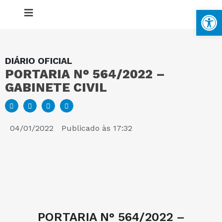
Ba
DIÁRIO OFICIAL
PORTARIA N° 564/2022 –
MAPA DO SITE
GABINETE CIVIL
PORTAL DA TRANSPARÊNCIA
04/01/2022
Publicado às
17:32
E-SIC
PERGUNTAS FREQUENTES
PORTARIA N° 564/2022 –