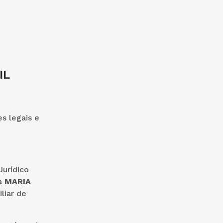
IL
es legais e
Jurídico
ra
MARIA
liar de