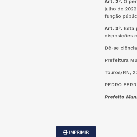
Art. 2°.
O perí
julho de 2022
função públic
Art. 3°.
Esta p
disposições c
Dê-se ciência
Prefeitura Mu
Touros/RN, 27
PEDRO FERRE
Prefeito Mun
IMPRIMIR