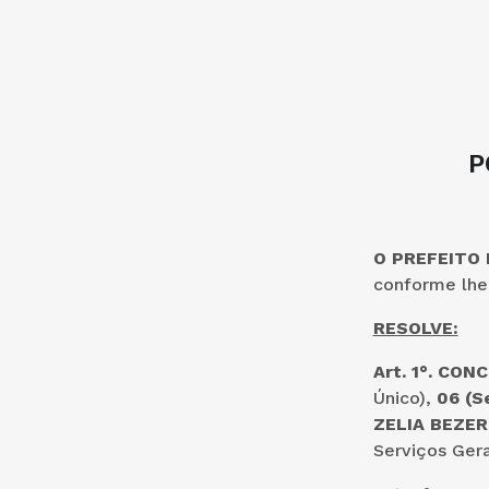
P
O PREFEITO
conforme lhe 
RESOLVE:
Art. 1°.
CONC
Único),
06 (S
ZELIA BEZER
Serviços Gera