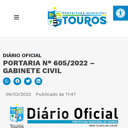
Ba
DIÁRIO OFICIAL
MAPA DO SITE
PORTARIA N° 605/2022 –
GABINETE CIVIL
PORTAL DA TRANSPARÊNCIA
E-SIC
09/03/2022
Publicado às
11:47
PERGUNTAS FREQUENTES