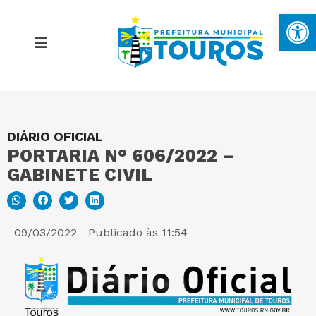
Ba
DIÁRIO OFICIAL
MAPA DO SITE
PORTARIA N° 606/2022 –
GABINETE CIVIL
PORTAL DA TRANSPARÊNCIA
E-SIC
09/03/2022
Publicado às
11:54
PERGUNTAS FREQUENTES