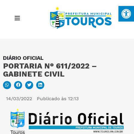
Ba
DIÁRIO OFICIAL
MAPA DO SITE
PORTARIA N° 611/2022 –
GABINETE CIVIL
PORTAL DA TRANSPARÊNCIA
E-SIC
14/03/2022
Publicado às
12:13
PERGUNTAS FREQUENTES