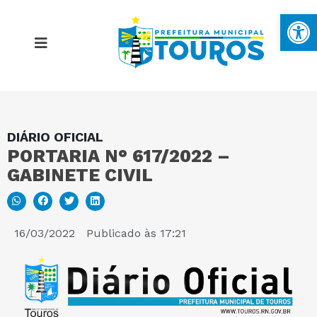
Ba
DIÁRIO OFICIAL
MAPA DO SITE
PORTARIA N° 617/2022 –
GABINETE CIVIL
PORTAL DA TRANSPARÊNCIA
E-SIC
16/03/2022
Publicado às
17:21
PERGUNTAS FREQUENTES