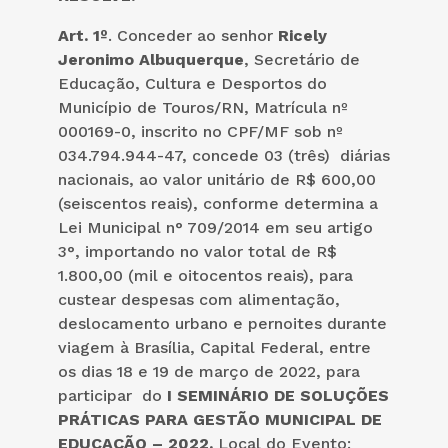
Art. 1º
. Conceder ao senhor
Ricely
Jeronimo Albuquerque
, Secretário de
Educação, Cultura e Desportos do
Município de Touros/RN, Matrícula nº
000169-0, inscrito no CPF/MF sob nº
034.794.944-47, concede 03 (três) diárias
nacionais, ao valor unitário de R$ 600,00
(seiscentos reais), conforme determina a
Lei Municipal n° 709/2014 em seu artigo
3°, importando no valor total de R$
1.800,00 (mil e oitocentos reais), para
custear despesas com alimentação,
deslocamento urbano e pernoites durante
viagem à Brasília, Capital Federal, entre
os dias 18 e 19 de março de 2022, para
participar do
I SEMINÁRIO DE SOLUÇÕES
PRÁTICAS PARA GESTÃO MUNICIPAL DE
EDUCAÇÃO – 2022.
Local do Evento: