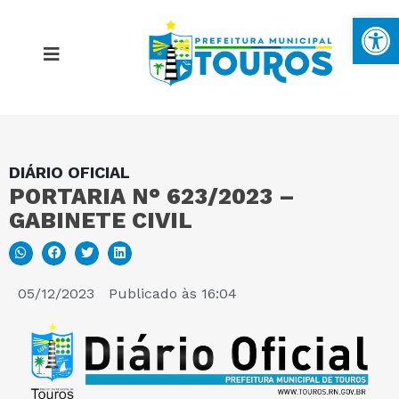
Ba
DIÁRIO OFICIAL
MAPA DO SITE
PORTARIA N° 623/2023 –
GABINETE CIVIL
PORTAL DA TRANSPARÊNCIA
E-SIC
05/12/2023
Publicado às
16:04
PERGUNTAS FREQUENTES