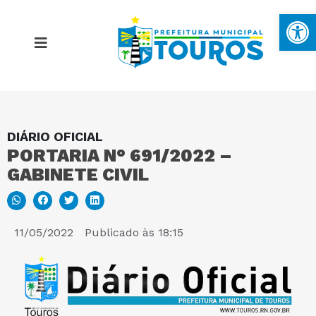
Ba
DIÁRIO OFICIAL
MAPA DO SITE
PORTARIA N° 691/2022 –
GABINETE CIVIL
PORTAL DA TRANSPARÊNCIA
E-SIC
11/05/2022
Publicado às
18:15
PERGUNTAS FREQUENTES