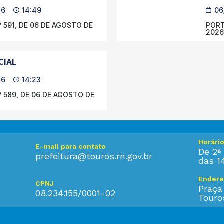
26
14:49
06
 591, DE 06 DE AGOSTO DE
PORT
2026
CIAL
26
14:23
 589, DE 06 DE AGOSTO DE
Horári
E-mail para contato
De 2ª 
prefeitura@touros.rn.gov.br
das 1
Endere
CPNJ
Praça
08.234.155/0001-02
Touro