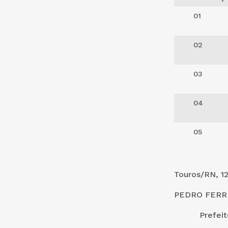
01
02
03
04
05
Touros/RN, 1
PEDRO FERRE
Prefeito M