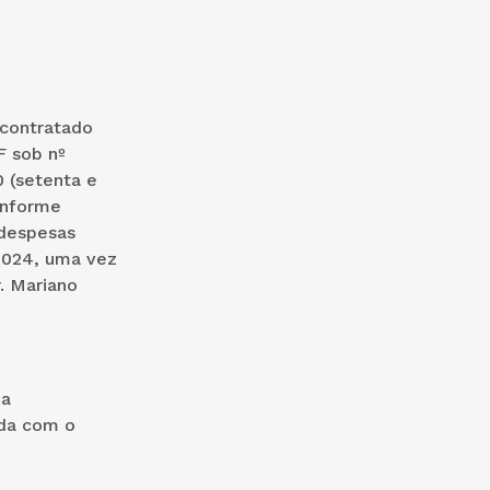
 contratado
F sob nº
0 (setenta e
conforme
 despesas
2024, uma vez
. Mariano
 a
eda com o