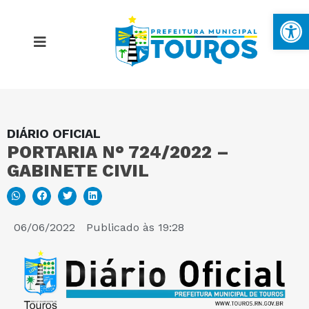
Ba
DIÁRIO OFICIAL
MAPA DO SITE
PORTARIA N° 724/2022 –
GABINETE CIVIL
PORTAL DA TRANSPARÊNCIA
E-SIC
06/06/2022
Publicado às
19:28
PERGUNTAS FREQUENTES