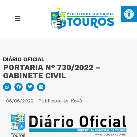
Ba
DIÁRIO OFICIAL
MAPA DO SITE
PORTARIA N° 730/2022 –
GABINETE CIVIL
PORTAL DA TRANSPARÊNCIA
E-SIC
06/06/2022
Publicado às
19:43
PERGUNTAS FREQUENTES