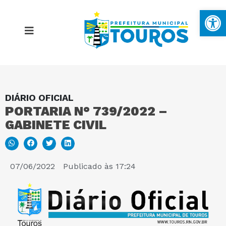
Ba
DIÁRIO OFICIAL
MAPA DO SITE
PORTARIA N° 739/2022 –
GABINETE CIVIL
PORTAL DA TRANSPARÊNCIA
E-SIC
07/06/2022
Publicado às
17:24
PERGUNTAS FREQUENTES