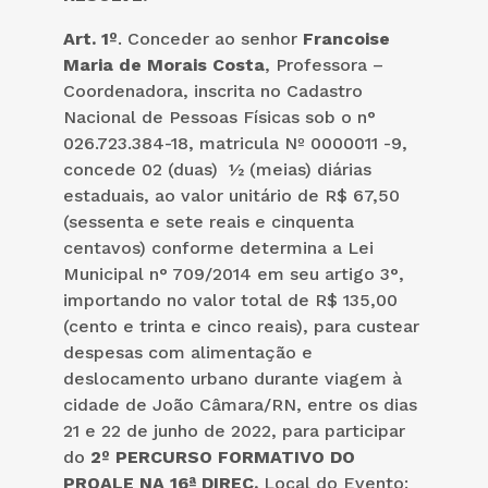
Art. 1º
. Conceder ao senhor
Francoise
Maria de Morais Costa
, Professora –
Coordenadora, inscrita no Cadastro
Nacional de Pessoas Físicas sob o n°
026.723.384-18, matricula Nº 0000011 -9,
concede 02 (duas) ½ (meias) diárias
estaduais, ao valor unitário de R$ 67,50
(sessenta e sete reais e cinquenta
centavos) conforme determina a Lei
Municipal n° 709/2014 em seu artigo 3°,
importando no valor total de R$ 135,00
(cento e trinta e cinco reais), para custear
despesas com alimentação e
deslocamento urbano durante viagem à
cidade de João Câmara/RN, entre os dias
21 e 22 de junho de 2022, para participar
do
2º PERCURSO FORMATIVO DO
PROALE NA 16ª DIREC.
Local do Evento: