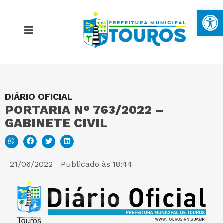
Ba
DIÁRIO OFICIAL
MAPA DO SITE
PORTARIA N° 763/2022 –
GABINETE CIVIL
PORTAL DA TRANSPARÊNCIA
E-SIC
21/06/2022
Publicado às
18:44
PERGUNTAS FREQUENTES