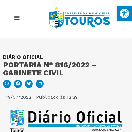
Ba
DIÁRIO OFICIAL
MAPA DO SITE
PORTARIA N° 816/2022 –
GABINETE CIVIL
PORTAL DA TRANSPARÊNCIA
E-SIC
19/07/2022
Publicado às
12:29
PERGUNTAS FREQUENTES