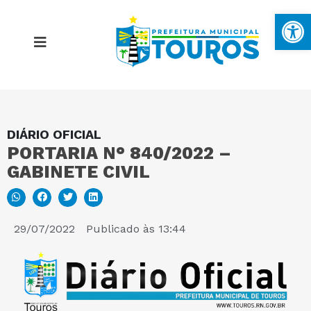
Ba
DIÁRIO OFICIAL
MAPA DO SITE
PORTARIA N° 840/2022 –
GABINETE CIVIL
PORTAL DA TRANSPARÊNCIA
E-SIC
29/07/2022
Publicado às
13:44
PERGUNTAS FREQUENTES