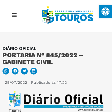
Ba
DIÁRIO OFICIAL
MAPA DO SITE
PORTARIA N° 845/2022 –
GABINETE CIVIL
PORTAL DA TRANSPARÊNCIA
E-SIC
29/07/2022
Publicado às
17:22
PERGUNTAS FREQUENTES