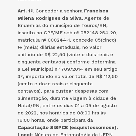
Art. 1º
. Conceder a senhora
Francisca
Milena Rodrigues da Silva
, Agente de
Endemias do município de Touros/RN,
inscrito no CPF/MF sob nº 052.148.254-20,
matricula nº 000244-1, concede 05(cinco)
½ (meia) diárias estaduais, no valor
unitário de R$ 22,50 (vinte e dois reais e
cinquenta centavos) conforme determina
a Lei Municipal n° 709/2014 em seu artigo
3°, importando no valor total de R$ 112,50
(cento e doze reais e cinquenta
centavos), para custear despesas com
alimentação, durante viagem à cidade de
Natal/RN, entre os dias 01 a 05 de agosto
de 2022, nos horários de 08:00 hrs às
16:00 horas, onde participara da
Capacitação SISPCE (esquistossomose).
Local:
Núcleo de Entomologia da UFRN,