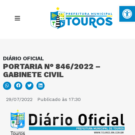
Ba
DIÁRIO OFICIAL
MAPA DO SITE
PORTARIA N° 846/2022 –
GABINETE CIVIL
PORTAL DA TRANSPARÊNCIA
E-SIC
29/07/2022
Publicado às
17:30
PERGUNTAS FREQUENTES