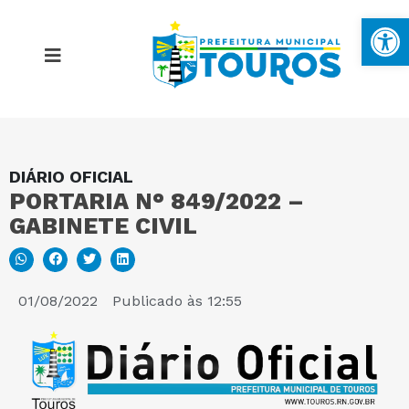
Ba
DIÁRIO OFICIAL
MAPA DO SITE
PORTARIA N° 849/2022 –
GABINETE CIVIL
PORTAL DA TRANSPARÊNCIA
E-SIC
01/08/2022
Publicado às
12:55
PERGUNTAS FREQUENTES