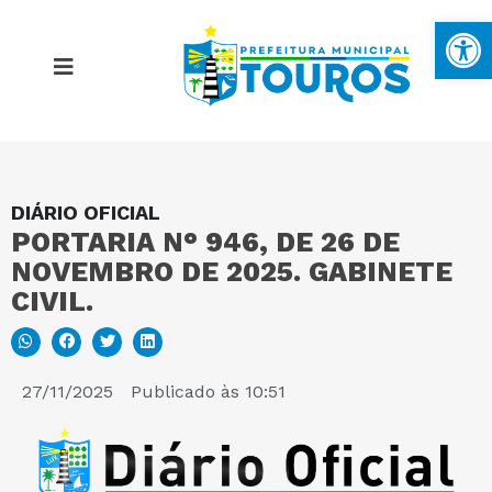
Ba
DIÁRIO OFICIAL
MAPA DO SITE
PORTARIA N° 946, DE 26 DE
NOVEMBRO DE 2025. GABINETE
PORTAL DA TRANSPARÊNCIA
CIVIL.
E-SIC
27/11/2025
Publicado às
10:51
PERGUNTAS FREQUENTES