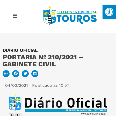
Ba
DIÁRIO OFICIAL
MAPA DO SITE
PORTARIA Nº 210/2021 –
GABINETE CIVIL
PORTAL DA TRANSPARÊNCIA
E-SIC
04/03/2021
Publicado às
10:57
PERGUNTAS FREQUENTES