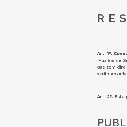
R E S
Art. 1º. Con
Auxiliar de S
que tem direi
serão gozadas
Art. 2º.
Esta 
PUBL