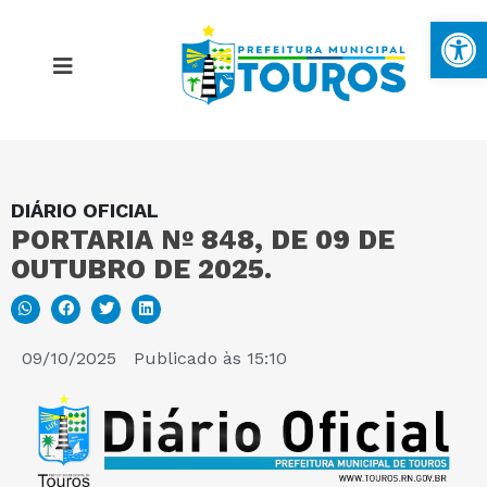
Ba
DIÁRIO OFICIAL
MAPA DO SITE
PORTARIA Nº 848, DE 09 DE
OUTUBRO DE 2025.
PORTAL DA TRANSPARÊNCIA
E-SIC
09/10/2025
Publicado às
15:10
PERGUNTAS FREQUENTES