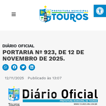
Ba
DIÁRIO OFICIAL
MAPA DO SITE
PORTARIA Nº 923, DE 12 DE
NOVEMBRO DE 2025.
PORTAL DA TRANSPARÊNCIA
E-SIC
12/11/2025
Publicado às
13:07
PERGUNTAS FREQUENTES