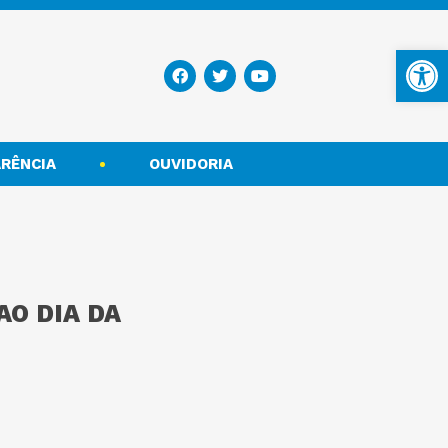
Ba
RÊNCIA
OUVIDORIA
O DIA DA