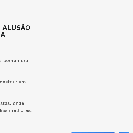
 ALUSÃO
CA
 se comemora
onstruir um
istas, onde
ias melhores.