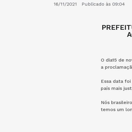
16/11/2021
Publicado às
09:04
PREFEI
A
O dia15 de n
a proclamaçã
Essa data foi
país mais just
Nós brasileir
temos um lon