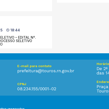
25
18:44
LETIVO – EDITAL Nº.
PROCESSO SELETIVO
DO
Horári
E-mail para contato
De 2ª 
prefeitura@touros.rn.gov.br
das 1
Endere
CPNJ
Praça
08.234.155/0001-02
Touro
eitos reservados.