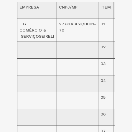
EMPRESA
CNPJ/MF
ITEM
VALOR
UNITÁR
L.G.
27.834.453/0001-
01
R$
COMÉRCIO &
70
48,00
SERVIÇOSEIRELI
02
R$
97,00
03
R$
97,00
04
R$
96,00
05
R$
71,00
06
R$
71,00
07
R$