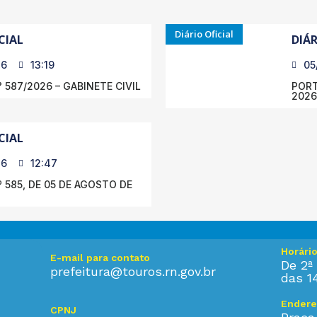
Diário Oficial
CIAL
DIÁR
26
13:19
05
 587/2026 – GABINETE CIVIL
PORT
2026
CIAL
26
12:47
 585, DE 05 DE AGOSTO DE
Horári
E-mail para contato
De 2ª 
prefeitura@touros.rn.gov.br
das 1
Endere
CPNJ