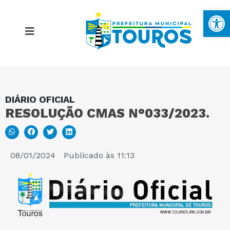
Ba
DIÁRIO OFICIAL
MAPA DO SITE
RESOLUÇÃO CMAS N°033/2023.
PORTAL DA TRANSPARÊNCIA
08/01/2024
Publicado às
11:13
E-SIC
PERGUNTAS FREQUENTES