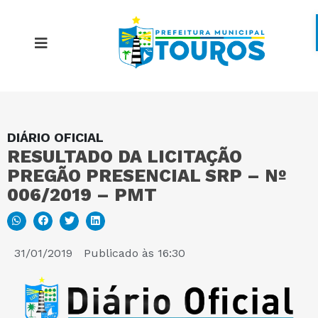
DIÁRIO OFICIAL
MAPA DO SITE
RESULTADO DA LICITAÇÃO ​
PREGÃO PRESENCIAL SRP – Nº
PORTAL DA TRANSPARÊNCIA
006/2019 – PMT
E-SIC
31/01/2019
Publicado às
16:30
PERGUNTAS FREQUENTES