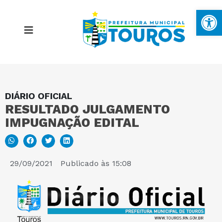
Ba
DIÁRIO OFICIAL
MAPA DO SITE
RESULTADO JULGAMENTO
IMPUGNAÇÃO EDITAL
PORTAL DA TRANSPARÊNCIA
E-SIC
29/09/2021
Publicado às
15:08
PERGUNTAS FREQUENTES