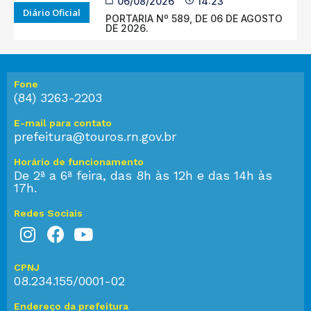
06/08/2026
14:23
Diário Oficial
PORTARIA Nº 589, DE 06 DE AGOSTO
DE 2026.
Fone
(84) 3263-2203
E-mail para contato
prefeitura@touros.rn.gov.br
Horário de funcionamento
De 2ª a 6ª feira, das 8h às 12h e das 14h às
17h.
Redes Sociais
CPNJ
08.234.155/0001-02
Endereço da prefeitura