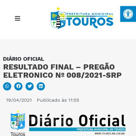
Ba
DIÁRIO OFICIAL
MAPA DO SITE
RESULTADO FINAL – PREGÃO
ELETRONICO Nº 008/2021-SRP
PORTAL DA TRANSPARÊNCIA
E-SIC
19/04/2021
Publicado às
11:55
PERGUNTAS FREQUENTES