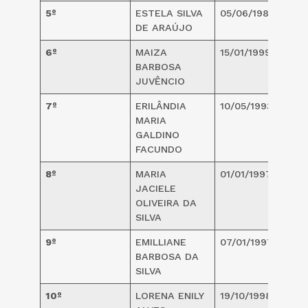
5º
ESTELA SILVA
05/06/1983
3
DE ARAÚJO
6º
MAIZA
15/01/1999
2
BARBOSA
JUVÊNCIO
7º
ERILÂNDIA
10/05/1993
2
MARIA
GALDINO
FACUNDO
8º
MARIA
01/01/1997
2
JACIELE
OLIVEIRA DA
SILVA
9º
EMILLIANE
07/01/1997
2
BARBOSA DA
SILVA
10º
LORENA ENILY
19/10/1998
2