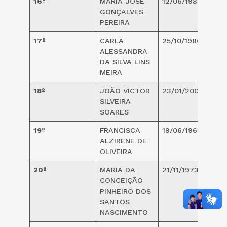
16º
MARIA JOSÉ
12/06/1985
3
GONÇALVES
PEREIRA
17º
CARLA
25/10/1986
3
ALESSANDRA
DA SILVA LINS
MEIRA
18º
JOÃO VICTOR
23/01/2000
2
SILVEIRA
SOARES
19º
FRANCISCA
19/06/1968
5
ALZIRENE DE
OLIVEIRA
20º
MARIA DA
21/11/1973
4
CONCEIÇÃO
PINHEIRO DOS
SANTOS
NASCIMENTO