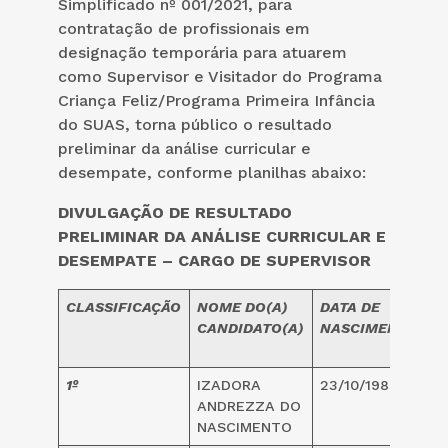
Simplificado nº 001/2021, para
contratação de profissionais em
designação temporária para atuarem
como Supervisor e Visitador do Programa
Criança Feliz/Programa Primeira Infância
do SUAS, torna público o resultado
preliminar da análise curricular e
desempate, conforme planilhas abaixo:
DIVULGAÇÃO DE RESULTADO
PRELIMINAR DA ANÁLISE CURRICULAR E
DESEMPATE – CARGO DE SUPERVISOR
CLASSIFICAÇÃO
NOME DO(A)
DATA DE
I
CANDIDATO(A)
NASCIMENTO
(
1º
IZADORA
23/10/1985
3
ANDREZZA DO
NASCIMENTO