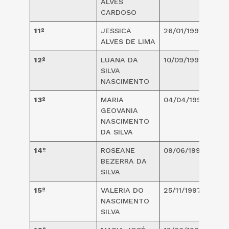
ALVES
CARDOSO
11º
JESSICA
26/01/1991
3
ALVES DE LIMA
12º
LUANA DA
10/09/1991
2
SILVA
NASCIMENTO
13º
MARIA
04/04/1997
2
GEOVANIA
NASCIMENTO
DA SILVA
14º
ROSEANE
09/06/1997
2
BEZERRA DA
SILVA
15º
VALERIA DO
25/11/1997
2
NASCIMENTO
SILVA