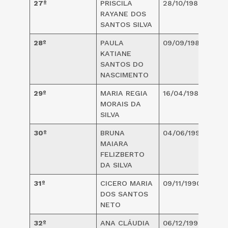
27º
PRISCILA
28/10/1984
3
RAYANE DOS
SANTOS SILVA
28º
PAULA
09/09/1987
3
KATIANE
SANTOS DO
NASCIMENTO
29º
MARIA REGIA
16/04/1989
3
MORAIS DA
SILVA
30º
BRUNA
04/06/1990
3
MAIARA
FELIZBERTO
DA SILVA
31º
CICERO MARIA
09/11/1990
3
DOS SANTOS
NETO
32º
ANA CLÁUDIA
06/12/1990
3