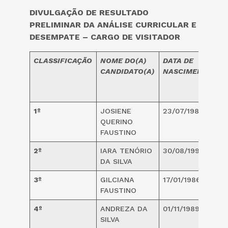
DIVULGAÇÃO DE RESULTADO
PRELIMINAR DA ANÁLISE CURRICULAR E
DESEMPATE – CARGO DE VISITADOR
CLASSIFICAÇÃO
NOME DO(A)
DATA DE
I
CANDIDATO(A)
NASCIMENTO
(
1º
JOSIENE
23/07/1987
3
QUERINO
FAUSTINO
2º
IARA TENÓRIO
30/08/1993
2
DA SILVA
3º
GILCIANA
17/01/1986
3
FAUSTINO
4º
ANDREZA DA
01/11/1989
3
SILVA