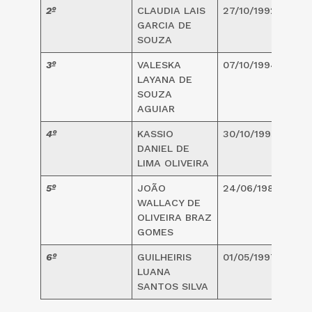
2º
CLAUDIA LAIS
27/10/1992
2
GARCIA DE
SOUZA
3º
VALESKA
07/10/1994
2
LAYANA DE
SOUZA
AGUIAR
4º
KASSIO
30/10/1995
2
DANIEL DE
LIMA OLIVEIRA
5º
JOÃO
24/06/1980
4
WALLACY DE
OLIVEIRA BRAZ
GOMES
6º
GUILHEIRIS
01/05/1997
2
LUANA
SANTOS SILVA