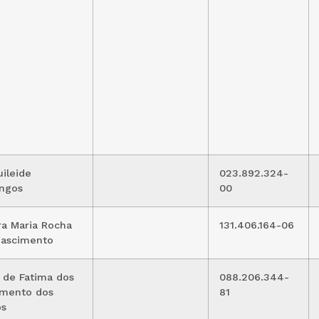
ileide
023.892.324-
ngos
00
a Maria Rocha
131.406.164-06
Nascimento
 de Fatima dos
088.206.344-
imento dos
81
os