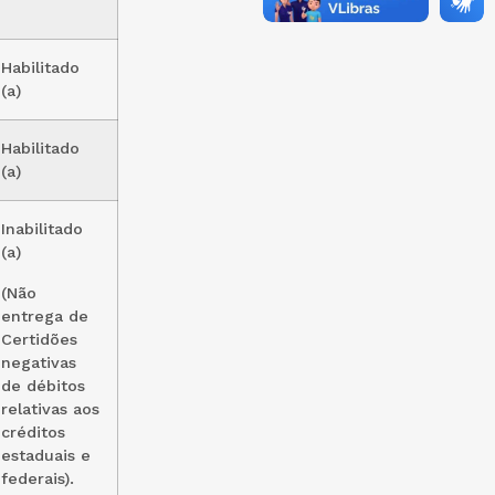
Habilitado
(a)
Habilitado
(a)
Inabilitado
(a)
(Não
entrega de
Certidões
negativas
de débitos
relativas aos
créditos
estaduais e
federais).