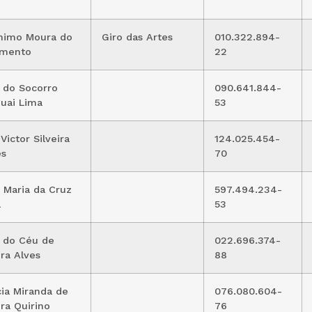
nimo Moura do
Giro das Artes
010.322.894-
imento
22
 do Socorro
090.641.844-
uai Lima
53
Victor Silveira
124.025.454-
es
70
 Maria da Cruz
597.494.234-
a
53
 do Céu de
022.696.374-
ira Alves
88
cia Miranda de
076.080.604-
ira Quirino
76