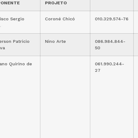
PONENTE
PROJETO
isco Sergio
Coroné Chicó
010.329.574-76
a
rson Patricio
Nino Arte
086.984.844-
lva
50
ano Quirino de
061.990.244-
27