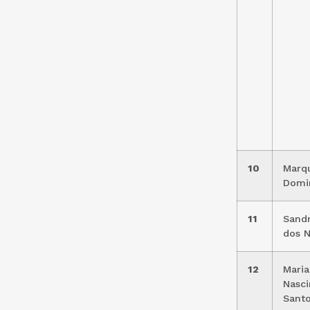
10
Marqu
Domi
11
Sandr
dos 
12
Maria
Nasc
Sant