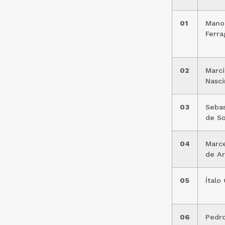
01
Manoe
Ferra
02
Marci
Nasc
03
Sebas
de S
04
Marce
de Ar
05
Ítalo
06
Pedro