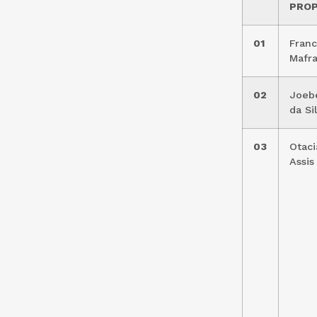
PRO
01
Franc
Mafr
02
Joebe
da Si
03
Otaci
Assis