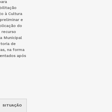
para
bilitação
o à Cultura
preliminar e
ublicação do
e recurso
ia Municipal
toria de
ras, na forma
sentados após
SITUAÇÃO