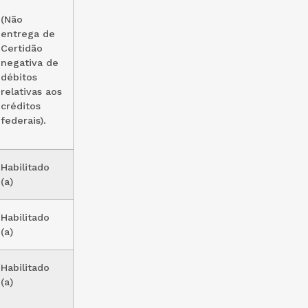
(Não
entrega de
Certidão
negativa de
débitos
relativas aos
créditos
federais).
Habilitado
(a)
Habilitado
(a)
Habilitado
(a)