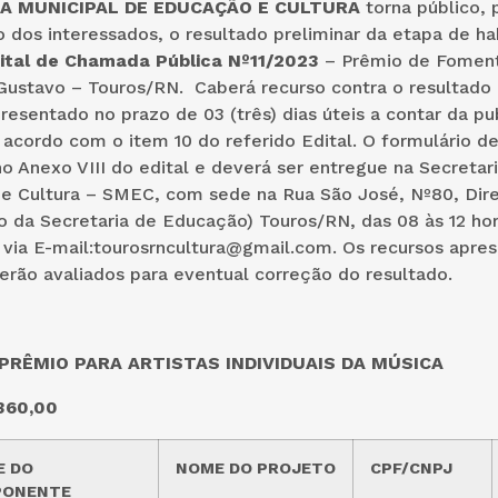
A MUNICIPAL DE EDUCAÇÃO E CULTURA
torna público, 
dos interessados, o resultado preliminar da etapa de ha
ital de Chamada Pública
Nº11/2023
– Prêmio de Foment
Gustavo – Touros/RN. Caberá recurso contra o resultado 
resentado no prazo de 03 (três) dias úteis a contar da p
 acordo com o item 10 do referido Edital. O formulário d
o Anexo VIII do edital e deverá ser entregue na Secretar
e Cultura – SMEC, com sede na Rua São José, Nº80, Dire
o da Secretaria de Educação) Touros/RN, das 08 às 12 ho
 via E-mail:tourosrncultura@gmail.com. Os recursos apre
erão avaliados para eventual correção do resultado.
PRÊMIO PARA ARTISTAS INDIVIDUAIS DA MÚSICA
360,00
 DO
NOME DO PROJETO
CPF/CNPJ
PONENTE