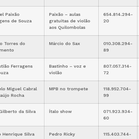
l Paixão
Paixão – aulas
654.814.294-
gens de Souza
gratuitas de violão
20
aos Quilombolas
o Torres do
Márcio do Sax
010.308.294-
imento
89
tião Ferragens
Bastinho – voz e
807.057.314-
ouza
violão
72
lo Miguel Cabral
MPB no trompete
118.952.704-
aújo Rocha
99
 Gilberto da Silva
Ítalo show
071.923.934-
60
 Henrique Silva
Pedro Ricky
115.403.744-