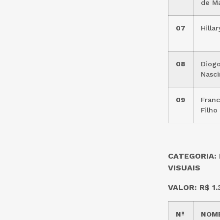
de M
07
Hilla
08
Diogo
Nasci
09
Franc
Filho
CATEGORIA: 
VISUAIS
VALOR: R$ 1.
Nº
NOME