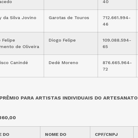
acedo
40
ry da Silva Jovino
Garotas de Touros
712.661.994-
46
 Felipe
Diogo Felipe
109.088.594-
mento de Oliveira
65
isco Canindé
Dedé Moreno
876.665.964-
72
PRÊMIO PARA ARTISTAS INDIVIDUAIS DO ARTESANATO
360,00
 DO
NOME DO
CPF/CNPJ