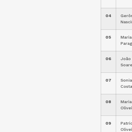
04
Gerô
Nasc
05
Maria
Parag
06
João 
Soar
07
Sonia
Cost
08
Maria
Olive
09
Patrí
Olive