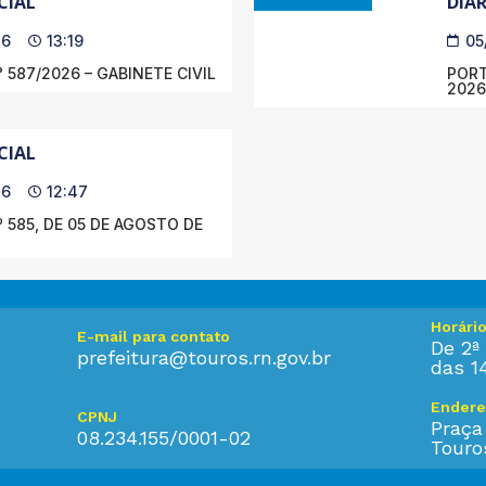
CIAL
DIÁR
26
13:19
05
 587/2026 – GABINETE CIVIL
PORT
2026
CIAL
26
12:47
 585, DE 05 DE AGOSTO DE
Horári
E-mail para contato
De 2ª 
prefeitura@touros.rn.gov.br
das 1
Endere
CPNJ
Praça
08.234.155/0001-02
Touro